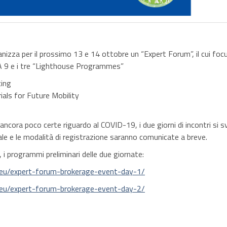
izza per il prossimo 13 e 14 ottobre un “Expert Forum”, il cui focus
A 9 e i tre “Lighthouse Programmes”
cing
ials for Future Mobility
 ancora poco certe riguardo al COVID-19, i due giorni di incontri si 
ale e le modalità di registrazione saranno comunicate a breve.
i, i programmi preliminari delle due giornate:
s.eu/expert-forum-brokerage-event-day-1/
s.eu/expert-forum-brokerage-event-day-2/