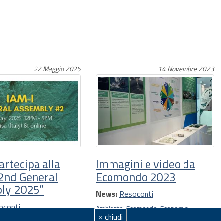
22 Maggio 2025
14 Novembre 2023
rtecipa alla
Immagini e video da
2nd General
Ecomondo 2023
ly 2025”
News:
Resoconti
oconti
Ambiente
,
Ecomondo
,
Economia
× chiudi
circolare