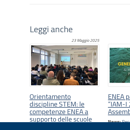
Leggi anche
23 Maggio 2025
Orientamento
ENEA pa
discipline STEM: le
“IAM-I 
competenze ENEA a
Assemb
supporto delle scuole
News:
Res
News:
Resoconti