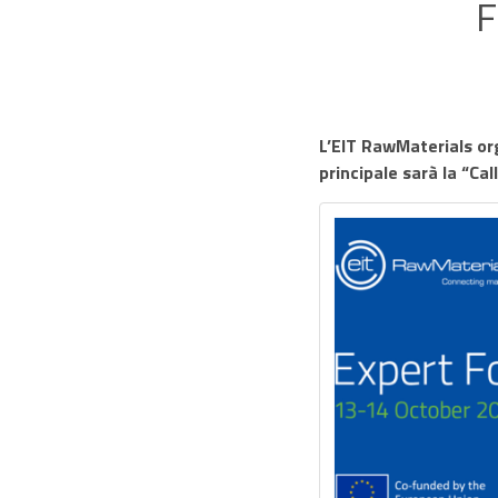
F
L’EIT RawMaterials org
principale sarà la “Cal