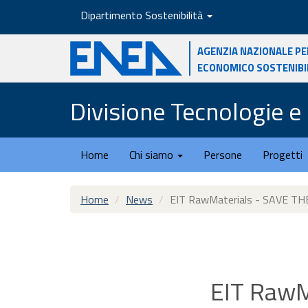
Salta
Dipartimento Sostenibilità
al
contenuto
Agenzia nazionale pe
principale
economico sostenibi
Divisione Tecnologie e 
Home
Chi siamo
Persone
Progetti
Home
News
EIT RawMaterials - SAVE TH
EIT RawM