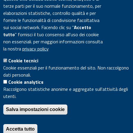
QUI
tutte le informazioni sull’evento e le modalità di
terze parti per il suo normale funzionamento, per
registrazione
.
elaborazioni statistiche, controllo qualità e per
fornire le funzionalità di condivisione facoltativa
sui social network.
Facendo clic su "
Accetto
A cura di:
tutto
" fornisci il tuo consenso all'uso dei cookie
Patrizia Federici
non essenziali. per maggiori informazioni consulta
Ultimo aggiornamento: 4 Dicembre 2023
la nostra
privacy policy
Cookie tecnici
Cookie essenziali per il funzionamento del sito. Non raccolgono
Divisione Tecnologie e Processi dei Materiali per la
dati personali.
Sostenibilità - CR ENEA Casaccia Via Anguillarese 301, 00123,
Cookie analytics
Roma
Raccolgono statistiche anonime e aggregate sull'attività degli
utenti.
ENEA - Lungotevere Thaon di Revel, 76 - 00196 ROMA Italia
- Partita IVA 00985801000 - Codice Fiscale 01320740580
Salva impostazioni cookie
Dichiarazione di accessibilità
|
Feedback accessibilità
|
Privacy
|
Note legali
|
Contatti
|
Impostazioni cookies
|
Mappa del sito
Accetta tutto