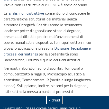
Prove Non Distruttive di cui ENEA è socio onorario.
Le
analisi non distruttive
consentono di conoscere le
caratteristiche strutturali dei materiali senza
alterarne l’integrità. Costituiscono lo strumento
ideale per poter diagnosticare stato di degrado,
presenza di difetti e predire malfunzionamenti di
opere, manufatti e dispositivi. I principali settori in cui
trovano applicazione presso la
Divisione Tecnologie e
processi dei materiali
per la sostenibilità sono
l’aeronautico, l’edilizio e quello dei Beni Artistici.
Nei nostri laboratori sono disponibili: Tomografo
computerizzato a raggi X, Microscopio acustico a
scansione, Termocamere IR (media e lunga lunghezza
d’onda). Sviluppiamo, inoltre, sistemi per la diagnosi,
utilizzati nella messa a punto di processi di
produzione, nei controlli di qualità e per ispezioni in
× chiudi
servizio di componenti di impianto.
Questo sito utilizza cookie tecnici, analytics e di