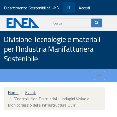
Salta
EN
IT
Dipartimento Sostenibilità
Accedi
al
contenuto
principale
Cerca
Divisione Tecnologie e materiali
per l’Industria Manifatturiera
Sostenibile
Toggle
navigatio
Home
Eventi
“Controlli Non Distruttivi – Indagini Visive e
Monitoraggio delle Infrastrutture Civili”