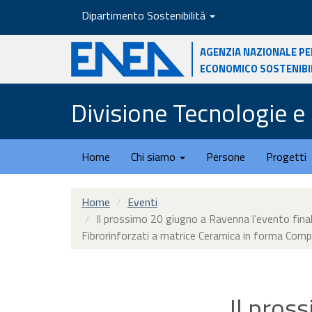
Salta
Dipartimento Sostenibilità
al
contenuto
Agenzia nazionale pe
principale
economico sostenibi
Divisione Tecnologie e 
Home
Chi siamo
Persone
Progetti
Home
Eventi
Il prossimo 20 giugno a Ravenna l’evento fin
Fibrorinforzati a matrice Ceramica in forma Comp
Il pros