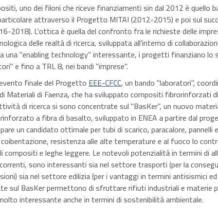
siti, uno dei filoni che riceve finanziamenti sin dal 2012 è quello b
n particolare attraverso il Progetto MITAI (2012-2015) e poi sul suc
16-2018). L'ottica è quella del confronto fra le richieste delle impre
nologica delle realtà di ricerca, sviluppata all'interno di collaborazio
ata una "enabling technology" interessante, i progetti finanziano lo 
ori" e fino a TRL 8, nei bandi "imprese".
l’evento finale del Progetto
EEE-CFCC
, un bando "laboratori", coord
i Materiali di Faenza, che ha sviluppato compositi fibrorinforzati 
attività di ricerca si sono concentrate sul "BasKer", un nuovo mate
rinforzato a fibra di basalto, sviluppato in ENEA a partire dal prog
ppare un candidato ottimale per tubi di scarico, paracalore, pannelli 
coibentazione, resistenza alle alte temperature e al fuoco lo cont
li compositi e leghe leggere. Le notevoli potenzialità in termini di 
ncorrenti, sono interessanti sia nel settore trasporti (per la conseg
ioni) sia nel settore edilizia (per i vantaggi in termini antisismici ed
sate sul BasKer permettono di sfruttare rifiuti industriali e materie
olto interessante anche in termini di sostenibilità ambientale.