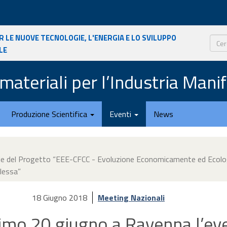
r le nuove tecnologie, l'energia e lo sviluppo
le
Cerca
materiali per l’Industria Mani
Produzione Scientifica
Eventi
News
ale del Progetto “EEE-CFCC - Evoluzione Economicamente ed Ecolo
lessa”
18 Giugno 2018
Meeting Nazionali
simo 20 giugno a Ravenna l’ev