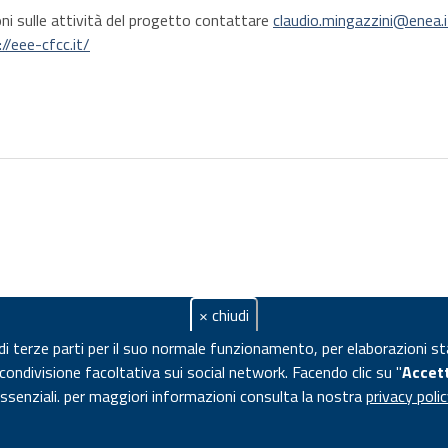
ni sulle attività del progetto contattare
claudio.mingazzini@enea.i
://eee-cfcc.it/
× chiudi
 di terze parti per il suo normale funzionamento, per elaborazioni st
i condivisione facoltativa sui social network.
Facendo clic su "
Accet
essenziali. per maggiori informazioni consulta la nostra
privacy poli