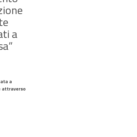
zione
te
ti a
sa”
cata a
e attraverso