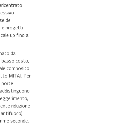
aricentrato
cessivo
se del
ni e progetti
scale up fino a
inato dal
di basso costo,
riale composito
etto MITAI. Per
e porte
raddistinguono
alleggerimento,
uente riduzione
 antifuoco).
 prime seconde,