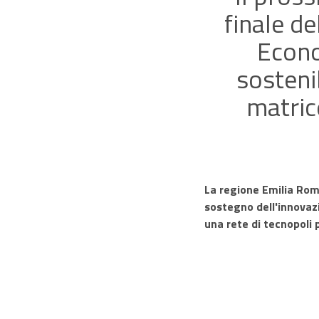
finale d
Econ
sosteni
matric
La regione Emilia Roma
sostegno dell'innovazi
una rete di tecnopoli p