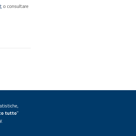
t
o consultare
A cura di:
atistiche,
Patrizia Federici
to tutto
"
Ultimo aggiornamento: 24 Luglio 2020
cy