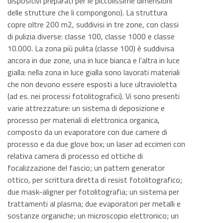
dispositivi preparati per le piccolissime dimensioni
delle strutture che li compongono). La struttura
copre oltre 200 m2, suddivisi in tre zone, con classi
di pulizia diverse: classe 100, classe 1000 e classe
10.000. La zona più pulita (classe 100) è suddivisa
ancora in due zone, una in luce bianca e l’altra in luce
gialla: nella zona in luce gialla sono lavorati materiali
che non devono essere esposti a luce ultravioletta
(ad es. nei processi fotolitografici). Vi sono presenti
varie attrezzature: un sistema di deposizione e
processo per materiali di elettronica organica,
composto da un evaporatore con due camere di
processo e da due glove box; un laser ad eccimeri con
relativa camera di processo ed ottiche di
focalizzazione del fascio; un pattern generator
ottico, per scrittura diretta di resist fotolitografico;
due mask-aligner per fotolitografia; un sistema per
trattamenti al plasma; due evaporatori per metalli e
sostanze organiche; un microscopio elettronico; un