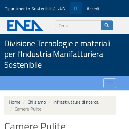
Salta
EN
IT
Dipartimento Sostenibilità
Accedi
al
contenuto
principale
Cerca
Divisione Tecnologie e materiali
per l’Industria Manifatturiera
Sostenibile
Toggle
navigatio
Home
Chi siamo
Infrastrutture di ricerca
Camere Pulite
Camere Pulite